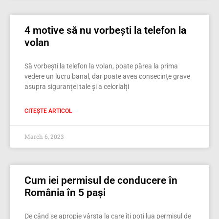
4 motive să nu vorbești la telefon la
volan
Să vorbești la telefon la volan, poate părea la prima
vedere un lucru banal, dar poate avea consecințe grave
asupra siguranței tale și a celorlalți
CITEȘTE ARTICOL
March 6, 2023
Cum iei permisul de conducere în
România în 5 pași
De când se apropie vârsta la care îți poți lua permisul de