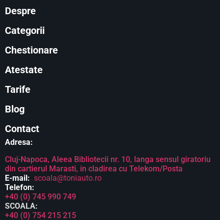
Despre
Categorii
Chestionare
Atestate
Tarife
Blog
Contact
Adresa:
Cluj-Napoca, Aleea Bibliotecii nr. 10, langa sensul giratoriu
din cartierul Marasti, in cladirea cu Telekom/Posta
E-mail:
scoala@toniauto.ro
Telefon:
+40 (0) 745 990 749
SCOALA:
+40 (0) 754 215 215