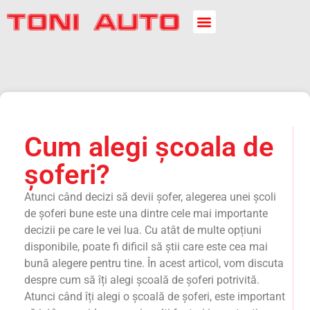
Cum alegi școala de
șoferi?
Atunci când decizi să devii șofer, alegerea unei școli
de șoferi bune este una dintre cele mai importante
decizii pe care le vei lua. Cu atât de multe opțiuni
disponibile, poate fi dificil să știi care este cea mai
bună alegere pentru tine. În acest articol, vom discuta
despre cum să îți alegi școală de șoferi potrivită.
Atunci când îți alegi o școală de șoferi, este important