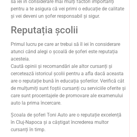
să iei în considerare mai mulți factori importanți
pentru a te asigura că vei primi o educație de calitate
și vei deveni un șofer responsabil și sigur.
Reputația școlii
Primul lucru pe care ar trebui să îl iei în considerare
atunci când alegi o școală de șoferi este reputația
acesteia.
Caută opinii și recomandări ale altor cursanți și
cercetează istoricul școlii pentru a afla dacă aceasta
are o reputație bună în educația șoferilor. Verifică cât
de mulțumiți sunt foștii cursanți cu serviciile oferite și
care sunt procentajele de promovare ale examenului
auto la prima încercare.
Școala de șoferi Toni Auto are o reputație excelență
în Cluj-Napoca și a câștigat încrederea multor
cursanți în timp.