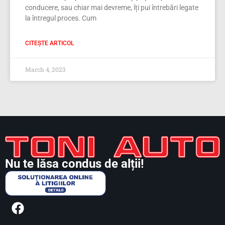
conducere, sau chiar mai devreme, îți pui întrebări legate
la întregul proces. Cum
CITEȘTE ARTICOL
March 4, 2023
Nu te lăsa condus de alții!