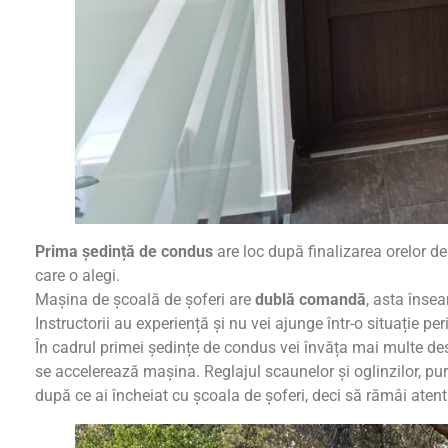
Prima ședință de condus
are loc după finalizarea orelor de
care o alegi.
Mașina de școală de șoferi are
dublă comandă
, asta însea
Instructorii au experiență și nu vei ajunge într-o situație per
În cadrul primei ședințe de condus vei învăța mai multe d
se accelerează mașina. Reglajul scaunelor și oglinzilor, purt
după ce ai încheiat cu școala de șoferi, deci să rămâi atent