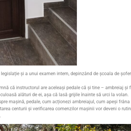
 legislație și a unui examen intern, depinzând de școala de șofer
mnă că instructorul are aceleași pedale că și tine – ambreiaj și 
iculoasă alături de ei, așa că lasă grijile înainte să urci la volan.
espre mașină, pedale, cum acționezi ambreiajul, cum apeși frâna
area centurii și verificarea comenzilor mașinii vor deveni o rutin
.