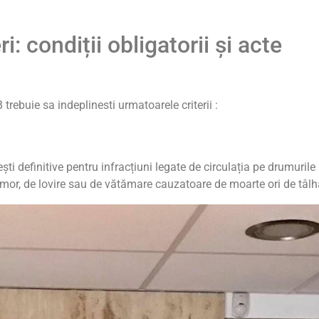
i: condiții obligatorii și acte
 trebuie sa indeplinesti urmatoarele criterii :
ti definitive pentru infracțiuni legate de circulația pe drumurile
 omor, de lovire sau de vătămare cauzatoare de moarte ori de tâlh