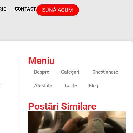
RIE
CONTACT
SUNĂ ACUM
Meniu
Despre
Categorii
Chestionare
Atestate
Tarife
Blog
l
Postări Similare