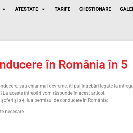
ATESTATE
TARIFE
CHESTIONARE
GALE
nducere în România în 5
nducere, sau chiar mai devreme, îți pui întrebări legate la întregu
La aceste întrebări vom răspunde în acest articol.
e șoferi și a-ți lua permisul de conducere în România:
acte necesare