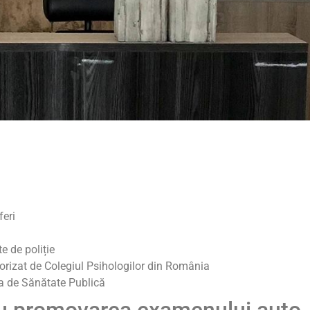
feri
te de poliție
torizat de Colegiul Psihologilor din România
ția de Sănătate Publică
ru promovarea examenului auto