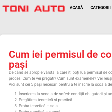
ACASĂ
CATEGORII
Cum iei permisul de co
pași
De când se apropie vârsta la care îți poți lua permisul de co
proces. Cum te vei pregăti? Cum sunt examenele? Vei reuși?
Aici sunt cei 5 pași necesari pentru a te înscrie la școala d
Înscrierea la școala de șoferi: condiții obligatorii și 
Pregătirea teoretică și practică
Proba teoretică – sala
Proba practică – orașul