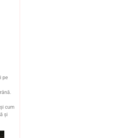
i pe
frână.
 și cum
ă și