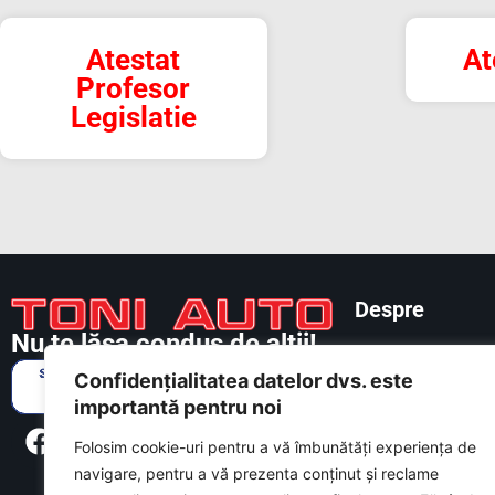
Atestat
At
Profesor
Legislatie
Despre
Nu te lăsa condus de alții!
Categorii
Confidențialitatea datelor dvs. este
Chestionare
importantă pentru noi
Atestate
Folosim cookie-uri pentru a vă îmbunătăți experiența de
navigare, pentru a vă prezenta conținut și reclame
Tarife