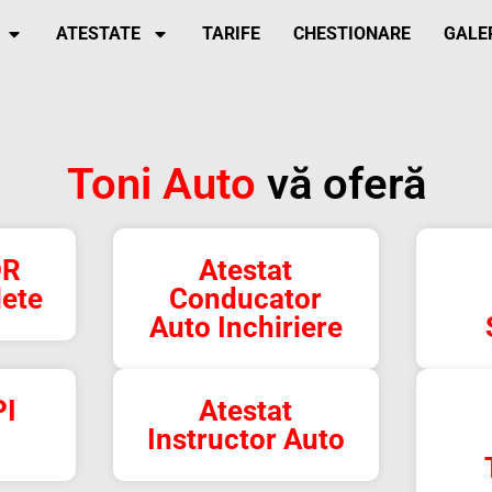
ATESTATE
TARIFE
CHESTIONARE
GALE
Toni Auto
vă oferă
DR
Atestat
lete
Conducator
Auto Inchiriere
PI
Atestat
Instructor Auto