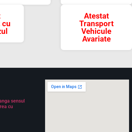
t
Atestat
 cu
Transport
zul
Vehicule
Avariate
 langa sensul
irea cu