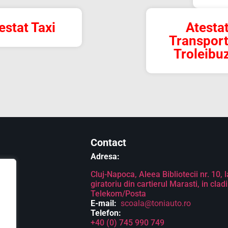
estat Taxi
Atesta
Transport
Troleibu
Contact
Adresa:
Cluj-Napoca, Aleea Bibliotecii nr. 10,
giratoriu din cartierul Marasti, in clad
Telekom/Posta
E-mail:
scoala@toniauto.ro
Telefon:
+40 (0) 745 990 749