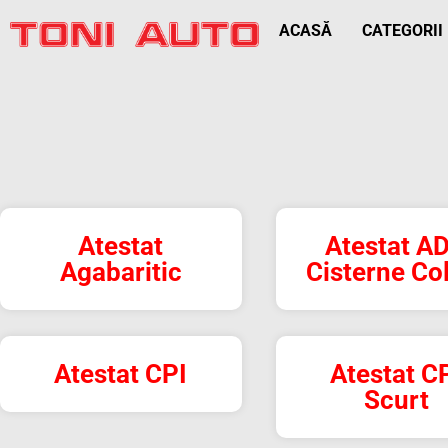
ACASĂ
CATEGORII
Atestat
Atestat A
Agabaritic
Cisterne Co
Atestat CPI
Atestat C
Scurt